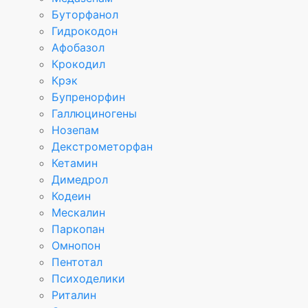
Буторфанол
Гидрокодон
Афобазол
Крокодил
Крэк
Бупренорфин
Галлюциногены
Нозепам
Декстрометорфан
Кетамин
Димедрол
Кодеин
Мескалин
Паркопан
Омнопон
Пентотал
Психоделики
Риталин