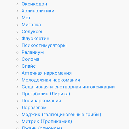
Оксикодон
Холинолитики
Мет
Мигалка
Седуксен
Флуоксетин
Психостимуляторы
Реланиум
Солома
Спайс
Аптечная наркомания
Молодежная наркомания
Седативная и снотворная интоксикации
Прегабалин (Лирика)
Полинаркомания
Лоразепам
Мэджик (галлюциногенные грибы)
Митрик (Тропикамид)
Джанк (опиоиды)