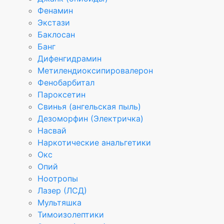
Фенамин
Экстази
Баклосан
Банг
Дифенгидрамин
Метилендиоксипировалерон
Фенобарбитал
Пароксетин
Свинья (ангельская пыль)
Дезоморфин (Электричка)
Насвай
Наркотические анальгетики
Окс
Опий
Ноотропы
Лазер (ЛСД)
Мультяшка
Тимоизолептики