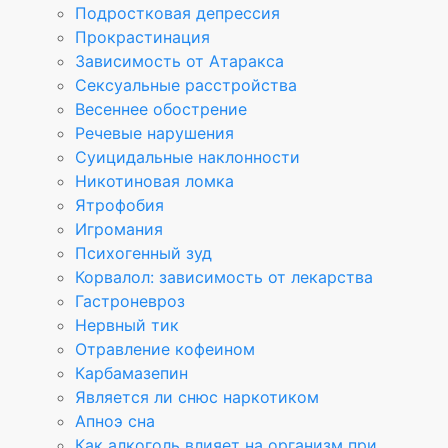
Подростковая депрессия
Прокрастинация
Зависимость от Атаракса
Сексуальные расстройства
Весеннее обострение
Речевые нарушения
Суицидальные наклонности
Никотиновая ломка
Ятрофобия
Игромания
Психогенный зуд
Корвалол: зависимость от лекарства
Гастроневроз
Нервный тик
Отравление кофеином
Карбамазепин
Является ли снюс наркотиком
Апноэ сна
Как алкоголь влияет на организм при