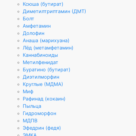
Ксюша (бутират)
Диметилтриптамин (ДМТ)
Болт
Амфетамин
Долофин
Анаша (марихуана)
Лёд (метамфетамин)
Каннабиноиды
Метилфенидат
Буратино (бутират)
Диэтилморфин
Круглые (МДМА)
Миф
Рафинад (кокаин)
Пыльца
Гидроморфон
МДПВ
Эфедрин (федя)
ЭМКА