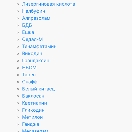
Лизергиновая кислота
Налбуфин
Алпразолам
БДБ
Ешка
Седал-М
Тенамфетамин
Викодин
Грандаксин
НБОМ
Тарен
Снафф
Белый китаец
Баклосан
Кветиапин
Гликодин
Метилон
Ганджа
Медазепам