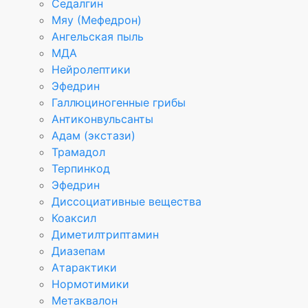
Седалгин
Мяу (Мефедрон)
Ангельская пыль
МДА
Нейролептики
Эфедрин
Галлюциногенные грибы
Антиконвульсанты
Адам (экстази)
Трамадол
Терпинкод
Эфедрин
Диссоциативные вещества
Коаксил
Диметилтриптамин
Диазепам
Атарактики
Нормотимики
Метаквалон