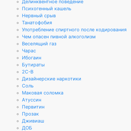
Делинквентное поведение
Психогенный кашель
Нервный срыв
Танатофобия
Употребление спиртного после кодирования
Чем опасен пивной алкоголизм
Веселящий газ
Чарас
Ибогаин
Бутираты
2C-B
Дизайнерские наркотики
Соль
Маковая соломка
Атуссин
Первитин
Прозак
Дживиаш
ДОБ