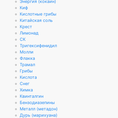
Энергия (кокаин)
Киф
Кислотные грибы
Китайская соль
Крест
Лимонад
СК
Тригексифенидил
Молли
Флакка
Трамал
Грибы
Кислота
Снег
Химка
Квинталгин
Бензодиазепины
Металл (метадон)
Дурь (марихуана)