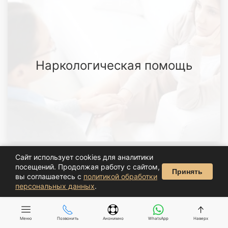
Наркологическая помощь
Сайт использует cookies для аналитики
посещений. Продолжая работу с сайтом,
Принять
вы соглашаетесь с
политикой обработки
персональных данных
.
Лечение компьютерной
Меню
Позвонить
Анонимно
WhatsApp
Наверх