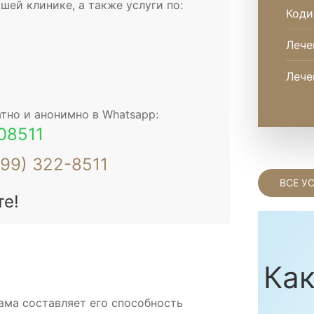
ей клинике, а также услуги по:
Коди
Лече
Лече
тно и анонимно в Whatsapp:
08511
499) 322-8511
ВСЕ У
те!
Как
ама составляет его способность