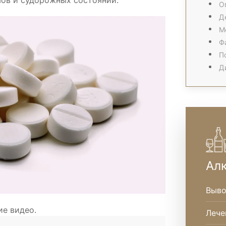
мов и судорожных состояний.
О
Д
М
Ф
П
Д
Ал
Выво
ие видео.
Лече