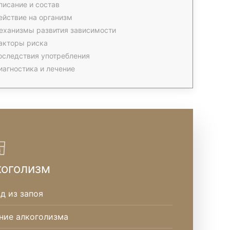
писание и состав
ействие на организм
еханизмы развития зависимости
акторы риска
оследствия употребления
иагностика и лечение
коголизм
д из запоя
ние алкоголизма