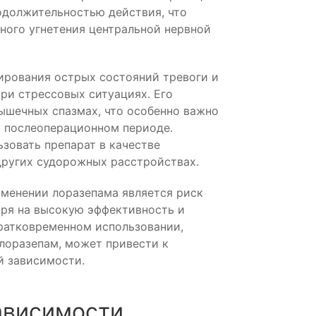
одолжительностью действия, что
ного угнетения центральной нервной
ирования острых состояний тревоги и
при стрессовых ситуациях. Его
шечных спазмах, что особенно важно
и послеоперационном периоде.
зовать препарат в качестве
других судорожных расстройствах.
именении лоразепама является риск
тря на высокую эффективность и
кратковременном использовании,
лоразепам, может привести к
й зависимости.
ависимости