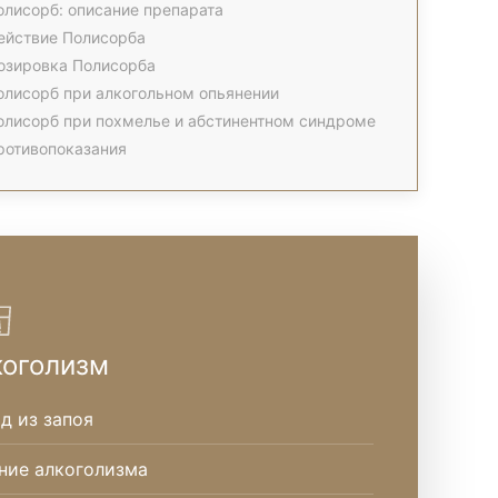
олисорб: описание препарата
ействие Полисорба
озировка Полисорба
олисорб при алкогольном опьянении
олисорб при похмелье и абстинентном синдроме
ротивопоказания
коголизм
д из запоя
ние алкоголизма