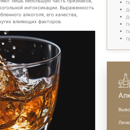
ляют лишь небольшую часть признаков,
П
когольной интоксикации. Выраженность
Д
бленного алкоголя, его качества,
Д
ругих влияющих факторов.
П
П
П
Ал
Выво
Лече