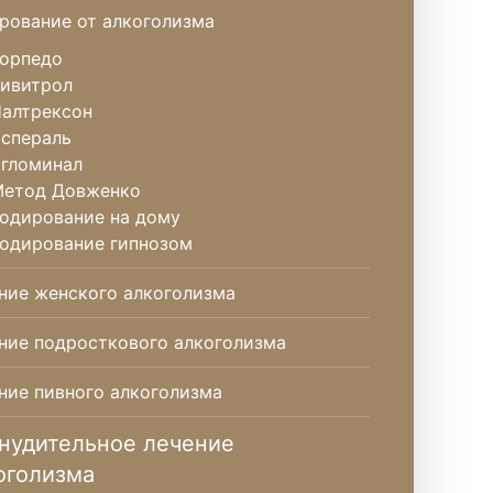
рование от алкоголизма
орпедо
ивитрол
алтрексон
спераль
гломинал
етод Довженко
одирование на дому
одирование гипнозом
ние женского алкоголизма
ние подросткового алкоголизма
ние пивного алкоголизма
нудительное лечение
оголизма