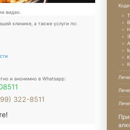
Коди
ие видео.
Т
В
шей клинике, а также услуги по:
Н
Э
А
М
сти
К
К
Лече
тно и анонимно в Whatsapp:
08511
Лече
499) 322-8511
Лече
те!
При
алк