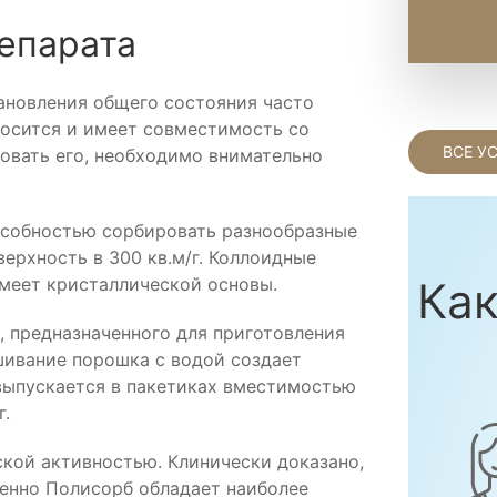
епарата
ановления общего состояния часто
осится и имеет совместимость со
ВСЕ У
овать его, необходимо внимательно
особностью сорбировать разнообразные
ерхность в 300 кв.м/г. Коллоидные
Как
меет кристаллической основы.
, предназначенного для приготовления
шивание порошка с водой создает
выпускается в пакетиках вместимостью
г.
кой активностью. Клинически доказано,
менно Полисорб обладает наиболее