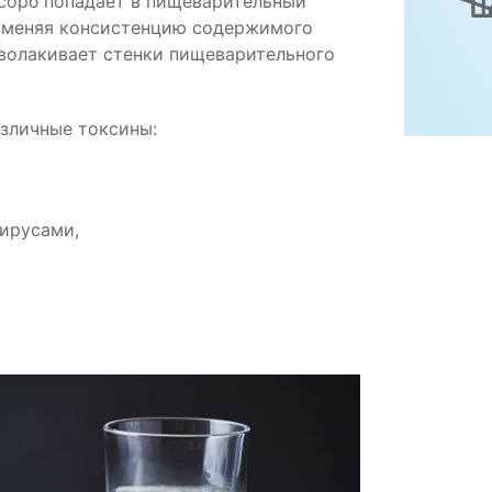
исорб попадает в пищеварительный
изменяя консистенцию содержимого
волакивает стенки пищеварительного
зличные токсины:
ирусами,