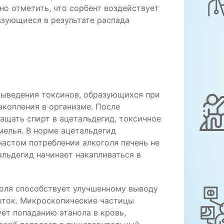
о отметить, что сорбент воздействует
разующиеся в результате распада
выведения токсинов, образующихся при
акопления в организме. После
ащать спирт в ацетальдегид, токсичное
мелья. В норме ацетальдегид
 частом потреблении алкоголя печень не
альдегид начинает накапливаться в
оля способствует улучшенному выводу
оток. Микроскопические частицы
ет попаданию этанола в кровь,