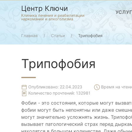
Центр Ключи
УСЛУ
Клиника лечения и реабилитации
наркомании и алкоголизма
Главная
Статьи
Трипофобия
Трипофобия
Опубликовано: 22.04.2023
Время на чтени
Количество прочтений:
132981
Фобии - это состояния, которые могут вызва
фобии могут быть непонятны или даже смешн
могут значительно усложнять жизнь. Трипофоб
вызывает патологический страх перед дыркам
находятся в большом количестве. Даже обычн