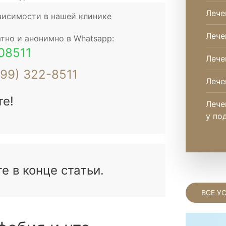
Лече
висимости в нашей клинике
Лече
тно и анонимно в Whatsapp:
08511
Лече
499) 322-8511
Лече
те!
Лече
у по
 в конце статьи.
ВСЕ У