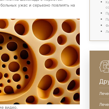
К
 больных ужас и серьезно повлиять на
с
П
П
Ф
Л
Др
Лече
Лече
ие видео.