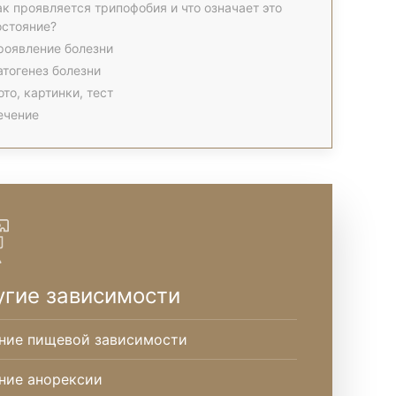
ак проявляется трипофобия и что означает это
остояние?
роявление болезни
атогенез болезни
ото, картинки, тест
ечение
угие зависимости
ние пищевой зависимости
ние анорексии