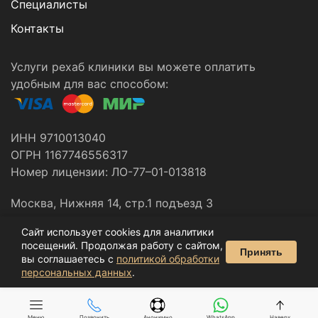
Специалисты
Контакты
Услуги рехаб клиники вы можете оплатить
удобным для вас способом:
ИНН 9710013040
ОГРН 1167746556317
Номер лицензии: ЛО-77–01-013818
Москва, Нижняя 14, стр.1 подъезд 3
Сайт использует cookies для аналитики
Все материалы данного сайта являются объектами
посещений. Продолжая работу с сайтом,
Принять
вы соглашаетесь с
политикой обработки
авторского права © 2014-2026
персональных данных
.
Меню
Позвонить
Анонимно
WhatsApp
Наверх