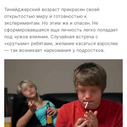
Тинейджерский возраст прекрасен своей
открытостью миру и готовностью к
экспериментам. Но этим же и опасен. Не
сформировавшаяся еще личность легко попадает
под чужое влияние. Случайная встреча с
«крутыми» ребятами, желание касаться взрослее
— так возникает наркомания у подростков.