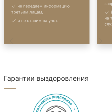
зап
не передаем информацию
третьим лицам,
Д
на 
и не ставим на учет.
слу
Гарантии выздоровления