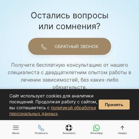
Остались вопросы
или сомнения?
ОБРАТНЫЙ ЗВОНОК
Получите бесплатную консультацию от нашего
специалиста с двадцатилетним опытом работы в
лечении зависимостей, без каких-либо
обязательств.
Сайт использует cookies для аналитики
посещений. Продолжая работу с сайтом,
Принять
вы соглашаетесь с
политикой обработки
персональных данных
.
Ребцентр Ключи
Меню
Позвонить
Анонимно
WhatsApp
Наверх