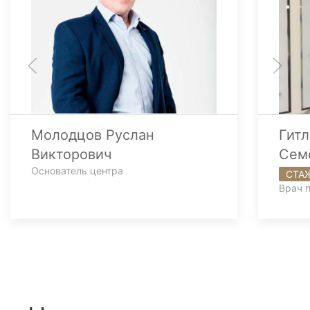
Молодцов Руслан
Гит
Викторович
Сем
Основатель центра
СТАЖ
Врач 