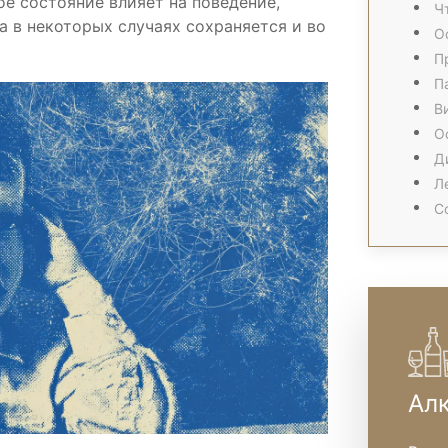
е состояние влияет на поведение,
Ч
а в некоторых случаях сохраняется и во
О
П
П
В
О
Д
Л
С
Ал