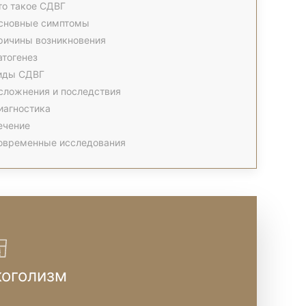
то такое СДВГ
сновные симптомы
ричины возникновения
атогенез
иды СДВГ
сложнения и последствия
иагностика
ечение
овременные исследования
коголизм