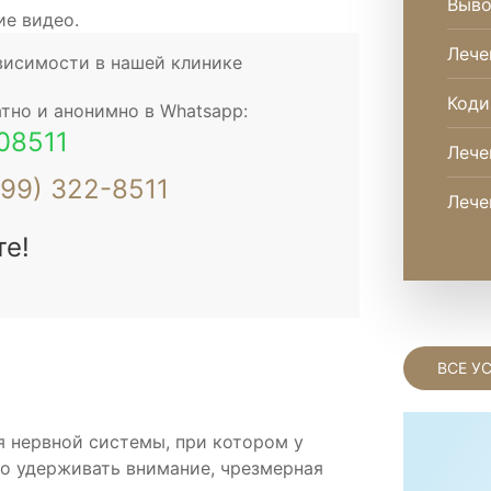
Выво
ие видео.
Лече
висимости в нашей клинике
Коди
тно и анонимно в Whatsapp:
08511
Лече
499) 322-8511
Лече
те!
ВСЕ У
 нервной системы, при котором у
о удерживать внимание, чрезмерная