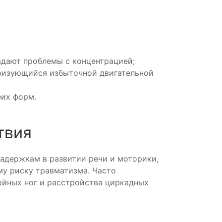
адают проблемы с концентрацией;
еризующийся избыточной двигательной
еих форм.
твия
задержкам в развитии речи и моторики,
у риску травматизма. Часто
ойных ног и расстройства циркадных